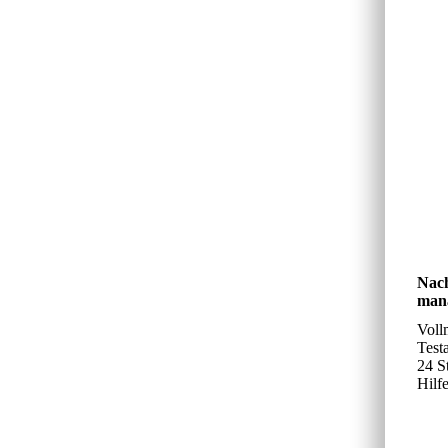
Nach
man
Voll
Test
24 St
Hilf