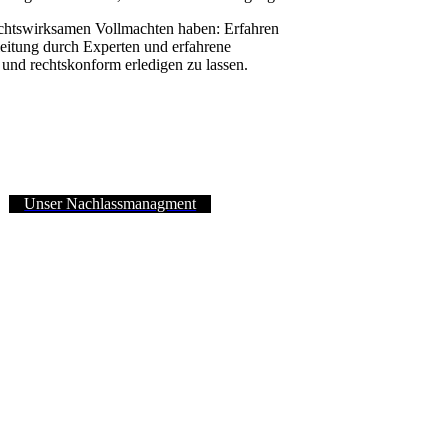
echtswirksamen Vollmachten haben: Erfahren
leitung durch Experten und erfahrene
und rechtskonform erledigen zu lassen.
Unser Nachlassmanagment
Kundenbewertungen und Erfahrungen zu
MFX GmbH
100%
SEHR GUT
Empfehlungen auf
ProvenExpert.com
4,72 / 5,00