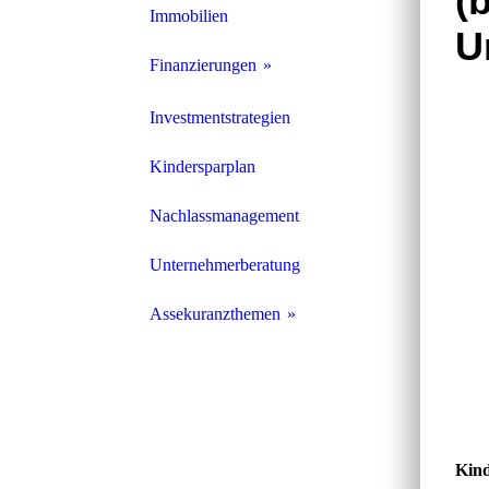
(
Immobilien
U
Finanzierungen
Baufinanzierung
Investmentstrategien
Kindersparplan
Nachlassmanagement
Unternehmerberatung
Assekuranzthemen
Auslandsreise-KV
Kind