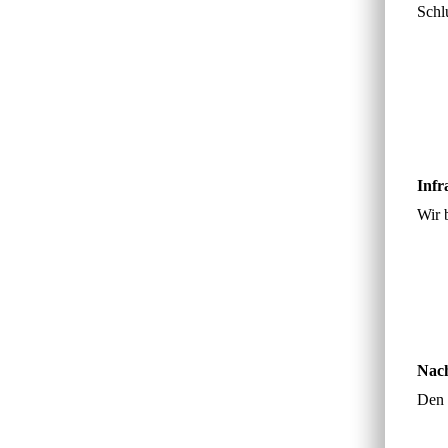
Schl
Infr
Wir 
Nach
Den 