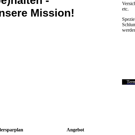
be)halten -
Versic
etc.
nsere Mission!
Spezie
Schlum
werden
Term
ersparplan
Angebot