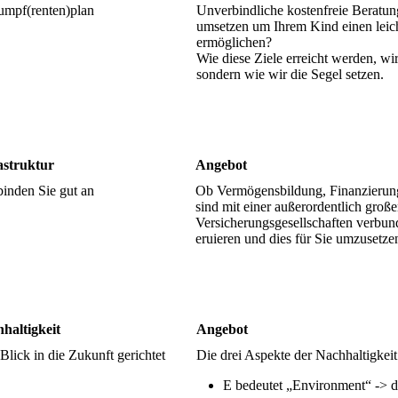
umpf(renten)plan
Unverbindliche kostenfreie Beratun
umsetzen um Ihrem Kind einen leich
ermöglichen?
Wie diese Ziele erreicht werden, wi
sondern wie wir die Segel setzen.
astruktur
Angebot
binden Sie gut an
Ob Vermögensbildung, Finanzierun
sind mit einer außerordentlich gro
Versicherungsgesellschaften verbu
eruieren und dies für Sie umzusetze
haltigkeit
Angebot
Blick in die Zukunft gerichtet
Die drei Aspekte der Nachhaltigkei
E bedeutet „Environment“ -> 