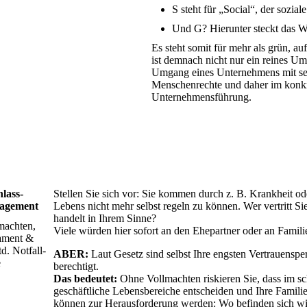
S steht für „Social“, der soziale
Und G? Hierunter steckt das 
Es steht somit für mehr als grün, a
ist demnach nicht nur ein reines U
Umgang eines Unternehmens mit sei
Menschenrechte und daher im konkr
Unternehmensführung.
lass-
Stellen Sie sich vor: Sie kommen durch z. B. Krankheit od
agement
Lebens nicht mehr selbst regeln zu können. Wer vertritt S
handelt in Ihrem Sinne?
machten,
Viele würden hier sofort an den Ehepartner oder an Famil
ament &
d. Notfall-
ABER:
Laut Gesetz sind selbst Ihre engsten Vertrauenspe
e
berechtigt.
Das bedeutet:
Ohne Vollmachten riskieren Sie, dass im s
geschäftliche Lebensbereiche entscheiden und Ihre Familie
können zur Herausforderung werden: Wo befinden sich w