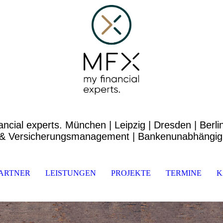
ancial exp
erts. München | Leipzig | Dresden | Berl
 Versicherungsmanagement | Bankenunabhängig &
ARTNER
LEISTUNGEN
PROJEKTE
TERMINE
K